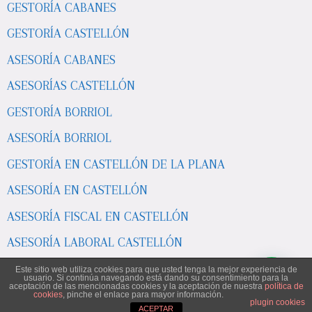
GESTORÍA CABANES
GESTORÍA CASTELLÓN
ASESORÍA CABANES
ASESORÍAS CASTELLÓN
GESTORÍA BORRIOL
ASESORÍA BORRIOL
GESTORÍA EN CASTELLÓN DE LA PLANA
ASESORÍA EN CASTELLÓN
ASESORÍA FISCAL EN CASTELLÓN
ASESORÍA LABORAL CASTELLÓN
ASESORÍA POBLA TORNESA
Este sitio web utiliza cookies para que usted tenga la mejor experiencia de
usuario. Si continúa navegando está dando su consentimiento para la
aceptación de las mencionadas cookies y la aceptación de nuestra
política de
ASESORÍAS EN CASTELLÓN DE LA PLANA
cookies
, pinche el enlace para mayor información.
plugin cookies
ACEPTAR