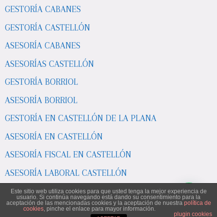
GESTORÍA CABANES
GESTORÍA CASTELLÓN
ASESORÍA CABANES
ASESORÍAS CASTELLÓN
GESTORÍA BORRIOL
ASESORÍA BORRIOL
GESTORÍA EN CASTELLÓN DE LA PLANA
ASESORÍA EN CASTELLÓN
ASESORÍA FISCAL EN CASTELLÓN
ASESORÍA LABORAL CASTELLÓN
ASESORÍA POBLA TORNESA
Este sitio web utiliza cookies para que usted tenga la mejor experiencia de
usuario. Si continúa navegando está dando su consentimiento para la
aceptación de las mencionadas cookies y la aceptación de nuestra
política de
ASESORÍAS EN CASTELLÓN DE LA PLANA
cookies
, pinche el enlace para mayor información.
plugin cookies