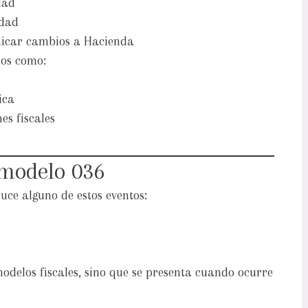
dad
idad
nicar cambios a Hacienda
ios como:
ica
es fiscales
 modelo 036
uce alguno de estos eventos:
odelos fiscales, sino que se presenta cuando ocurre