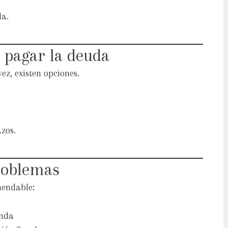
da.
 pagar la deuda
ez, existen opciones.
zos.
roblemas
mendable:
enda