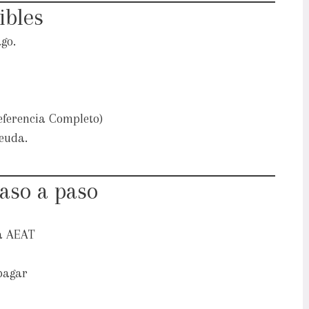
ibles
go.
ferencia Completo)
deuda.
aso a paso
la AEAT
pagar