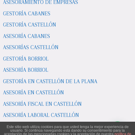
ASESORAMIENTO DE EMPRESAS
GESTORÍA CABANES
GESTORÍA CASTELLÓN
ASESORÍA CABANES
ASESORÍAS CASTELLÓN
GESTORÍA BORRIOL
ASESORÍA BORRIOL
GESTORÍA EN CASTELLÓN DE LA PLANA
ASESORÍA EN CASTELLÓN
ASESORÍA FISCAL EN CASTELLÓN
ASESORÍA LABORAL CASTELLÓN
ASESORÍA POBLA TORNESA
Este sitio web utiliza cookies para que usted tenga la mejor experiencia de
usuario. Si continúa navegando está dando su consentimiento para la
aceptación de las mencionadas cookies y la aceptación de nuestra
política de