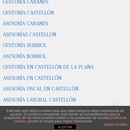
GESTORÍA CABANES
GESTORÍA CASTELLÓN
ASESORÍA CABANES
ASESORÍAS CASTELLÓN
GESTORÍA BORRIOL
ASESORÍA BORRIOL
GESTORÍA EN CASTELLÓN DE LA PLANA
ASESORÍA EN CASTELLÓN
ASESORÍA FISCAL EN CASTELLÓN
ASESORÍA LABORAL CASTELLÓN
ASESORÍA POBLA TORNESA
Este sitio web utiliza cookies para que usted tenga la mejor experiencia de
usuario. Si continúa navegando está dando su consentimiento para la
aceptación de las mencionadas cookies y la aceptación de nuestra
política de
ASESORÍAS EN CASTELLÓN DE LA PLANA
cookies
, pinche el enlace para mayor información.
plugin cookies
ACEPTAR