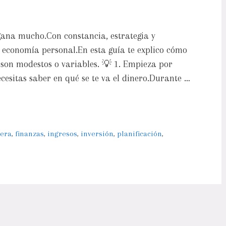
gana mucho.Con constancia, estrategia y
economía personal.En esta guía te explico cómo
s son modestos o variables. 💡 1. Empieza por
esitas saber en qué se te va el dinero.Durante …
iera
,
finanzas
,
ingresos
,
inversión
,
planificación
,