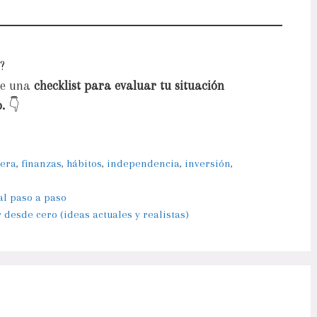
?
te una
checklist para evaluar tu situación
.
👇
iera
,
finanzas
,
hábitos
,
independencia
,
inversión
,
al paso a paso
esde cero (ideas actuales y realistas)