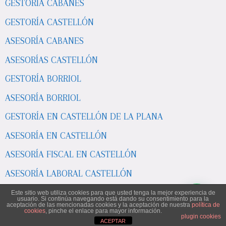
GESTORÍA CABANES
GESTORÍA CASTELLÓN
ASESORÍA CABANES
ASESORÍAS CASTELLÓN
GESTORÍA BORRIOL
ASESORÍA BORRIOL
GESTORÍA EN CASTELLÓN DE LA PLANA
ASESORÍA EN CASTELLÓN
ASESORÍA FISCAL EN CASTELLÓN
ASESORÍA LABORAL CASTELLÓN
ASESORÍA POBLA TORNESA
Este sitio web utiliza cookies para que usted tenga la mejor experiencia de
usuario. Si continúa navegando está dando su consentimiento para la
aceptación de las mencionadas cookies y la aceptación de nuestra
política de
ASESORÍAS EN CASTELLÓN DE LA PLANA
cookies
, pinche el enlace para mayor información.
plugin cookies
ACEPTAR